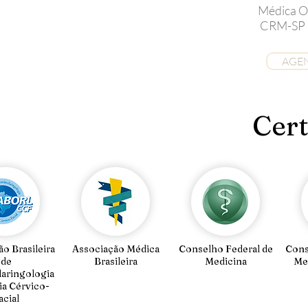
Médica Ot
CRM-SP 
AGE
Cert
o Brasileira
Associação Médica
Conselho Federal de
Cons
de
Brasileira
Medicina
Me
laringologia
ia Cérvico-
acial