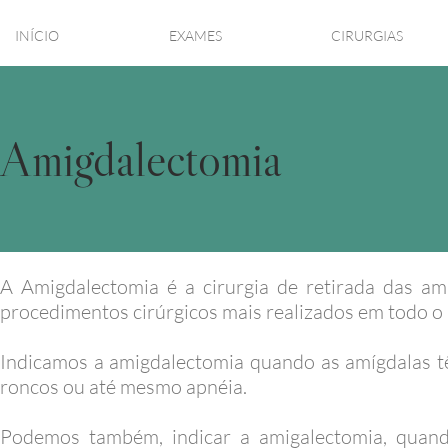
INÍCIO
EXAMES
CIRURGIAS
Amigdalectomia
A Amigdalectomia é a cirurgia de retirada das am
procedimentos cirúrgicos mais realizados em todo 
Indicamos a amigdalectomia quando as amígdalas t
roncos ou até mesmo apnéia.
Podemos também, indicar a amigalectomia, quando